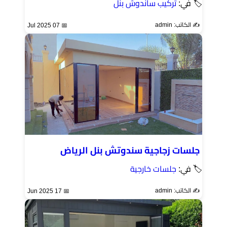
🏷 في:
تركيب ساندوش بنل
✍️ الكاتب: admin
📅 07 Jul 2025
جلسات زجاجية سندوتش بنل الرياض
🏷 في:
جلسات خارجية
✍️ الكاتب: admin
📅 17 Jun 2025