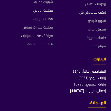
شبابيك حماية
برجولات لكسان
مظلات الرياض
تركيب ساندوش بنل
مظلات سيارات
تسوير شينكو
مظلات سيارات قماش
تفصيل ابواب
مواقف مظلات سيارات
جلسات خارجية
هناجر ومستودعات
سواتر حديد
الزيارات
المتواجدون حالياً: [1145]
زيارات اليوم: [2031]
زيارات الأسبوع: [10795]
إجمالي الزيارات: [449767]
الهـــواتف