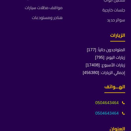
تفصيل ابواب
مواقف مظلات سيارات
جلسات خارجية
هناجر ومستودعات
سواتر حديد
الزيارات
المتواجدون حالياً: [177]
زيارات اليوم: [795]
زيارات الأسبوع: [17408]
إجمالي الزيارات: [456380]
الهـــواتف
0504643464
📞
0504643464
📞
العنوان