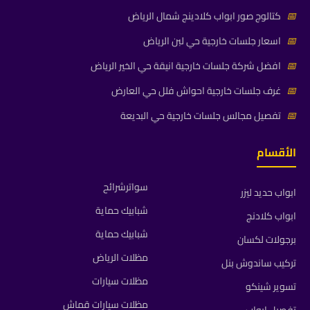
📅
كتالوج صور ابواب كلادينج شمال الرياض
📅
اسعار جلسات خارجية حي لبن الرياض
📅
افضل شركة جلسات خارجية انيقة حي الخير الرياض
📅
غرف جلسات خارجية احواش فلل حي العارض
📅
تفصيل مجالس جلسات خارجية حي البديعة
الأقسام
سواترشرائح
ابواب حديد ليزر
شبابيك حماية
ابواب كلادنج
شبابيك حماية
برجولات لكسان
مظلات الرياض
تركيب ساندوش بنل
مظلات سيارات
تسوير شينكو
مظلات سيارات قماش