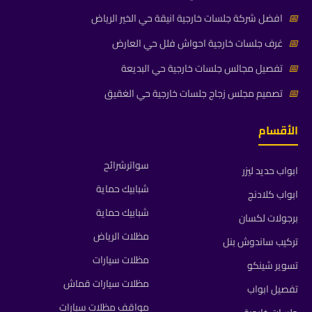
📅
افضل شركة جلسات خارجية انيقة حي الخير الرياض
📅
غرف جلسات خارجية احواش فلل حي العارض
📅
تفصيل مجالس جلسات خارجية حي البديعة
📅
تصميم مجلس زجاج جلسات خارجية حي الغقيق
الأقسام
سواترشرائح
ابواب حديد ليزر
شبابيك حماية
ابواب كلادنج
شبابيك حماية
برجولات لكسان
مظلات الرياض
تركيب ساندوش بنل
مظلات سيارات
تسوير شينكو
مظلات سيارات قماش
تفصيل ابواب
مواقف مظلات سيارات