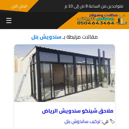
متواجدين من الساعة 8 ص إلى 10 م
اتصل الان
☰
مقالات مرتبطة بـ
سندويش بنل
ملاحق شينكو سندويش الرياض
🏷 في:
تركيب ساندوش بنل