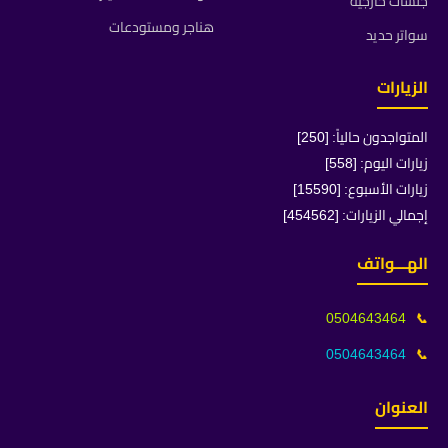
جلسات خارجية
هناجر ومستودعات
سواتر حديد
الزيارات
المتواجدون حالياً: [250]
زيارات اليوم: [558]
زيارات الأسبوع: [15590]
إجمالي الزيارات: [454562]
الهـــواتف
0504643464
📞
0504643464
📞
العنوان