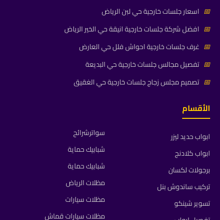
📅
اسعار جلسات خارجية حي لبن الرياض
📅
افضل شركة جلسات خارجية انيقة حي الخير الرياض
📅
غرف جلسات خارجية احواش فلل حي العارض
📅
تفصيل مجالس جلسات خارجية حي البديعة
📅
تصميم مجلس زجاج جلسات خارجية حي الغقيق
الأقسام
سواترشرائح
ابواب حديد ليزر
شبابيك حماية
ابواب كلادنج
شبابيك حماية
برجولات لكسان
مظلات الرياض
تركيب ساندوش بنل
مظلات سيارات
تسوير شينكو
مظلات سيارات قماش