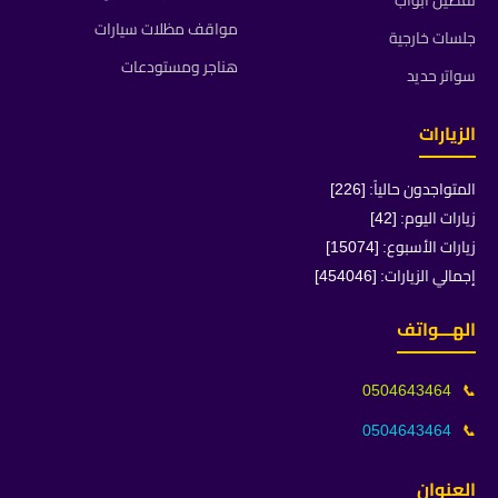
تفصيل ابواب
مواقف مظلات سيارات
جلسات خارجية
هناجر ومستودعات
سواتر حديد
الزيارات
المتواجدون حالياً: [226]
زيارات اليوم: [42]
زيارات الأسبوع: [15074]
إجمالي الزيارات: [454046]
الهـــواتف
0504643464
📞
0504643464
📞
العنوان