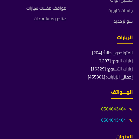
تفصيل ابواب
مواقف مظلات سيارات
جلسات خارجية
هناجر ومستودعات
سواتر حديد
الزيارات
المتواجدون حالياً: [204]
زيارات اليوم: [1297]
زيارات الأسبوع: [16329]
إجمالي الزيارات: [455301]
الهـــواتف
0504643464
📞
0504643464
📞
العنوان