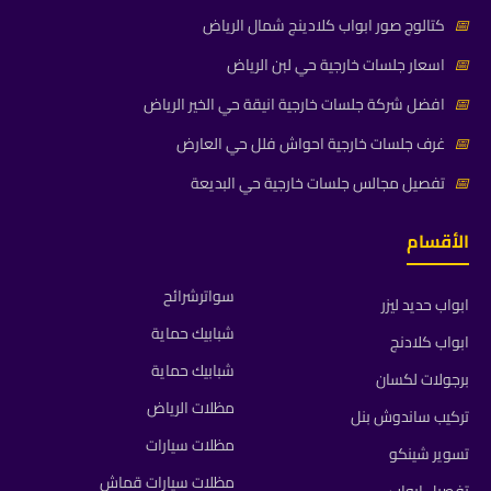
📅
كتالوج صور ابواب كلادينج شمال الرياض
📅
اسعار جلسات خارجية حي لبن الرياض
📅
افضل شركة جلسات خارجية انيقة حي الخير الرياض
📅
غرف جلسات خارجية احواش فلل حي العارض
📅
تفصيل مجالس جلسات خارجية حي البديعة
الأقسام
سواترشرائح
ابواب حديد ليزر
شبابيك حماية
ابواب كلادنج
شبابيك حماية
برجولات لكسان
مظلات الرياض
تركيب ساندوش بنل
مظلات سيارات
تسوير شينكو
مظلات سيارات قماش