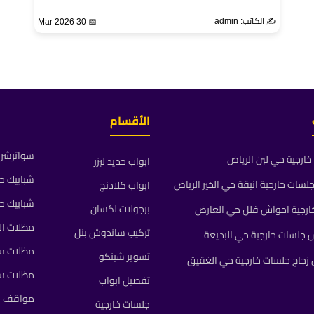
✍️ الكاتب: admin
📅 30 Mar 2026
الأقسام
سواترشرا
ارجية حي لبن الرياض
ابواب حديد ليزر
شبابيك ح
ات خارجية انيقة حي الخير الرياض
ابواب كلادنج
شبابيك ح
برجولات لكسان
رجية احواش فلل حي العارض
مظلات ال
تركيب ساندوش بنل
جلسات خارجية حي البديعة
مظلات سي
تسوير شينكو
جاج جلسات خارجية حي الغقيق
مظلات س
تفصيل ابواب
مواقف م
جلسات خارجية