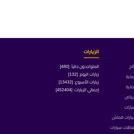
الزيارات
ئح
المتواجدون حالياً: [480]
زيارات اليوم: [132]
ماية
زيارات الأسبوع: [13432]
ماية
إجمالي الزيارات: [452404]
رياض
ارات
يارات قماش
ظلات سيارات