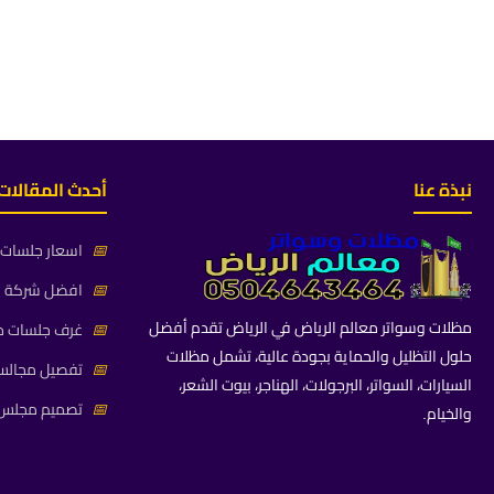
نبذة عنا
أحدث المقالات
📅
اسعار جلسات خ
📅
افضل شركة جلس
مظلات وسواتر معالم الرياض في الرياض تقدم أفضل
📅
غرف جلسات خا
حلول التظليل والحماية بجودة عالية، تشمل مظلات
📅
تفصيل مجالس 
السيارات، السواتر، البرجولات، الهناجر، بيوت الشعر،
📅
تصميم مجلس ز
والخيام.