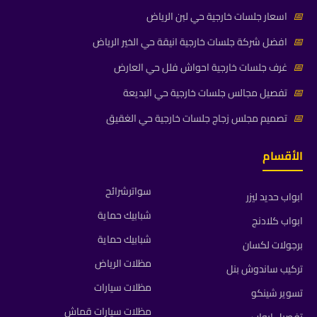
📅
اسعار جلسات خارجية حي لبن الرياض
📅
افضل شركة جلسات خارجية انيقة حي الخير الرياض
📅
غرف جلسات خارجية احواش فلل حي العارض
📅
تفصيل مجالس جلسات خارجية حي البديعة
📅
تصميم مجلس زجاج جلسات خارجية حي الغقيق
الأقسام
سواترشرائح
ابواب حديد ليزر
شبابيك حماية
ابواب كلادنج
شبابيك حماية
برجولات لكسان
مظلات الرياض
تركيب ساندوش بنل
مظلات سيارات
تسوير شينكو
مظلات سيارات قماش