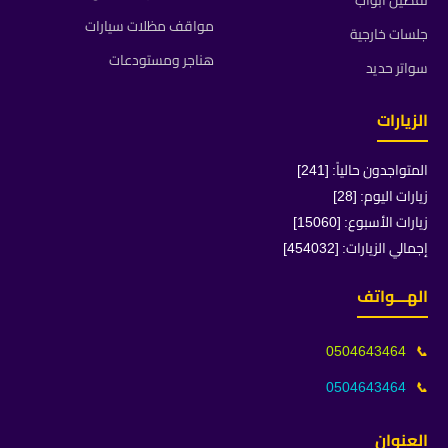
تفصيل ابواب
مواقف مظلات سيارات
جلسات خارجية
هناجر ومستودعات
سواتر حديد
الزيارات
المتواجدون حالياً: [241]
زيارات اليوم: [28]
زيارات الأسبوع: [15060]
إجمالي الزيارات: [454032]
الهـــواتف
0504643464
📞
0504643464
📞
العنوان