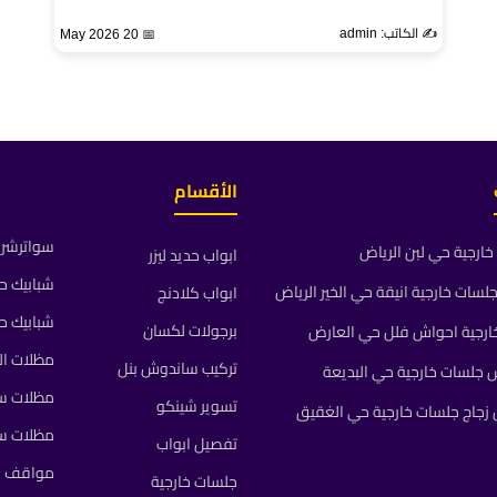
✍️ الكاتب: admin
📅 20 May 2026
الأقسام
سواترشرا
ارجية حي لبن الرياض
ابواب حديد ليزر
شبابيك ح
ات خارجية انيقة حي الخير الرياض
ابواب كلادنج
شبابيك ح
برجولات لكسان
رجية احواش فلل حي العارض
مظلات ال
تركيب ساندوش بنل
جلسات خارجية حي البديعة
مظلات سي
تسوير شينكو
جاج جلسات خارجية حي الغقيق
مظلات س
تفصيل ابواب
مواقف م
جلسات خارجية