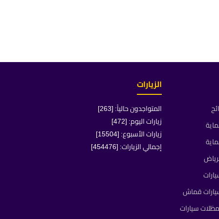
الزيارات
ئح
المتواجدون حالياً: [263]
زيارات اليوم: [472]
ماية
زيارات الأسبوع: [15504]
ماية
إجمالي الزيارات: [454476]
رياض
ارات
يارات قماش
ظلات سيارات