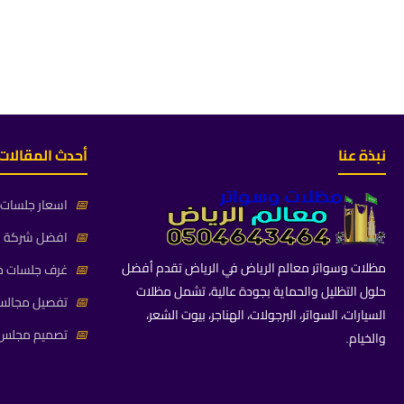
نبذة عنا
أحدث المقالات
📅
اسعار جلسات خ
📅
افضل شركة جلس
مظلات وسواتر معالم الرياض في الرياض تقدم أفضل
📅
غرف جلسات خا
حلول التظليل والحماية بجودة عالية، تشمل مظلات
📅
تفصيل مجالس 
السيارات، السواتر، البرجولات، الهناجر، بيوت الشعر،
📅
تصميم مجلس ز
والخيام.