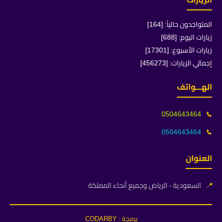
المتواجدون حالياً: [164]
زيارات اليوم: [688]
زيارات الأسبوع: [17301]
إجمالي الزيارات: [456273]
الهـــواتف
0504643464
📞
0504643464
📞
العنوان
📍
السعودية - الرياض وجميع أنحاء المملكة
برمجة : CODARBY