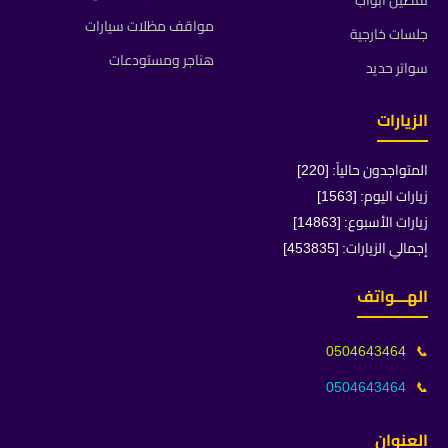
تفصيل ابواب
مواقف مظلات سيارات
جلسات خارجية
هناجر ومستودعات
سواتر حديد
الزيارات
المتواجدون حالياً: [220]
زيارات اليوم: [1563]
زيارات الأسبوع: [14863]
إجمالي الزيارات: [453835]
الهـــواتف
0504643464
📞
0504643464
📞
العنوان