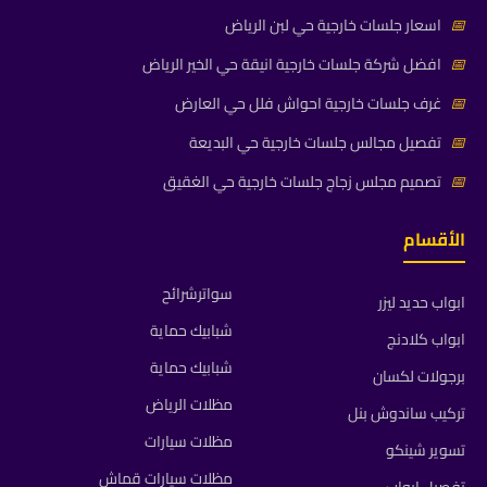
📅
اسعار جلسات خارجية حي لبن الرياض
📅
افضل شركة جلسات خارجية انيقة حي الخير الرياض
📅
غرف جلسات خارجية احواش فلل حي العارض
📅
تفصيل مجالس جلسات خارجية حي البديعة
📅
تصميم مجلس زجاج جلسات خارجية حي الغقيق
الأقسام
سواترشرائح
ابواب حديد ليزر
شبابيك حماية
ابواب كلادنج
شبابيك حماية
برجولات لكسان
مظلات الرياض
تركيب ساندوش بنل
مظلات سيارات
تسوير شينكو
مظلات سيارات قماش