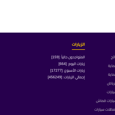
الزيارات
ئح
المتواجدون حالياً: [159]
زيارات اليوم: [664]
ماية
زيارات الأسبوع: [17277]
ماية
إجمالي الزيارات: [456249]
رياض
ارات
يارات قماش
ظلات سيارات