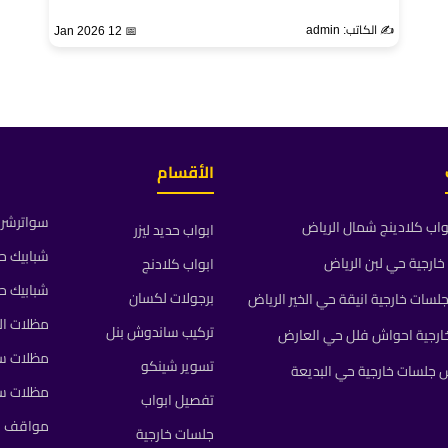
✍️ الكاتب: admin
📅 12 Jan 2026
الأقسام
سواترشرا
واب كلادينج شمال الرياض
ابواب حديد ليزر
شبابيك ح
ارجية حي لبن الرياض
ابواب كلادنج
شبابيك ح
برجولات لكسان
ات خارجية انيقة حي الخير الرياض
مظلات ال
تركيب ساندوش بنل
رجية احواش فلل حي العارض
مظلات سي
تسوير شينكو
جلسات خارجية حي البديعة
مظلات س
تفصيل ابواب
مواقف م
جلسات خارجية