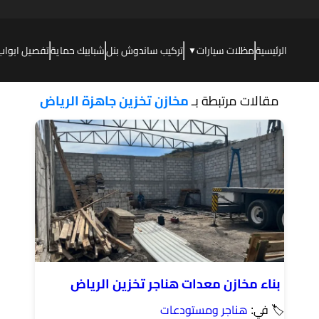
الرئيسية
مظلات سيارات
تركيب ساندوش بنل
شبابيك حماية
تفصيل ابواب
▼
مقالات مرتبطة بـ
مخازن تخزين جاهزة الرياض
بناء مخازن معدات هناجر تخزين الرياض
🏷 في:
هناجر ومستودعات