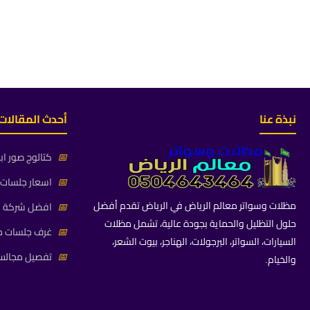
نبذة عنا
أحدث المقالات
📅
كتالوج صور اب
📅
اسعار جلسات خ
مظلات وسواتر معالم الرياض في الرياض تقدم أفضل
📅
افضل شركة جلس
حلول التظليل والحماية بجودة عالية، تشمل مظلات
📅
غرف جلسات خا
السيارات، السواتر، البرجولات، الهناجر، بيوت الشعر،
📅
تفصيل مجالس 
والخيام.