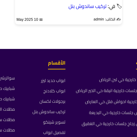
🏷 في:
تركيب ساندوش بنل
✍️ الكاتب: admin
📅 10 May 2025
الأقسام
سواترشرا
ارجية حي لبن الرياض
ابواب حديد ليزر
شبابيك ح
ات خارجية انيقة حي الخير الرياض
ابواب كلادنج
شبابيك ح
برجولات لكسان
رجية احواش فلل حي العارض
مظلات ال
تركيب ساندوش بنل
جلسات خارجية حي البديعة
مظلات سي
تسوير شينكو
جاج جلسات خارجية حي الغقيق
مظلات س
تفصيل ابواب