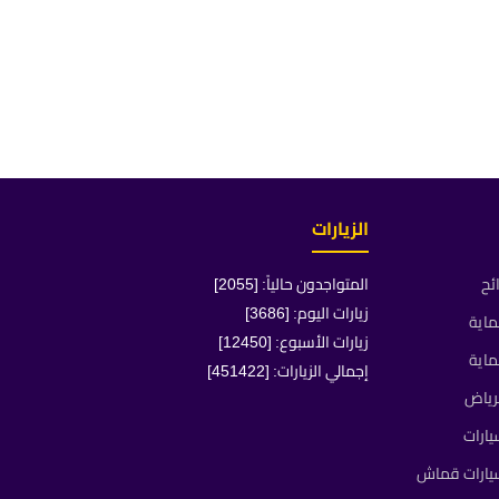
الزيارات
ئح
المتواجدون حالياً: [2055]
زيارات اليوم: [3686]
ماية
زيارات الأسبوع: [12450]
ماية
إجمالي الزيارات: [451422]
رياض
ارات
يارات قماش