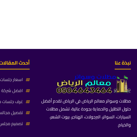
نبذة عنا
أحدث المقالات
📅
اسعار جلسات خ
📅
افضل شركة جلس
مظلات وسواتر معالم الرياض في الرياض تقدم أفضل
📅
غرف جلسات خا
حلول التظليل والحماية بجودة عالية، تشمل مظلات
📅
تفصيل مجالس 
السيارات، السواتر، البرجولات، الهناجر، بيوت الشعر،
📅
تصميم مجلس ز
والخيام.