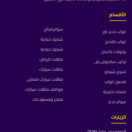
الأقسام
سواترشرائح
ابواب حديد ليزر
شبابيك حماية
ابواب كلادنج
شبابيك حماية
برجولات لكسان
مظلات الرياض
تركيب ساندوش بنل
مظلات سيارات
تسوير شينكو
مظلات سيارات قماش
تفصيل ابواب
مواقف مظلات سيارات
جلسات خارجية
هناجر ومستودعات
سواتر حديد
الزيارات
المتواجدون حالياً: [326]