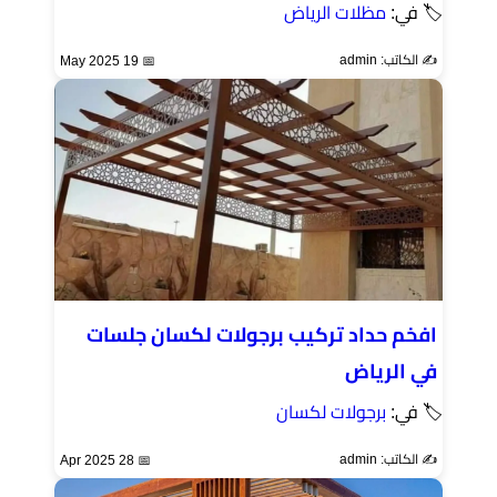
🏷 في:
مظلات الرياض
✍️ الكاتب: admin
📅 19 May 2025
افخم حداد تركيب برجولات لكسان جلسات
في الرياض
🏷 في:
برجولات لكسان
✍️ الكاتب: admin
📅 28 Apr 2025