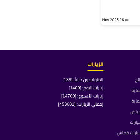
📅 16 Nov 2025
الزيارات
ئح
المتواجدون حالياً: [138]
زيارات اليوم: [1409]
ماية
زيارات الأسبوع: [14709]
ماية
إجمالي الزيارات: [453681]
رياض
ارات
يارات قماش