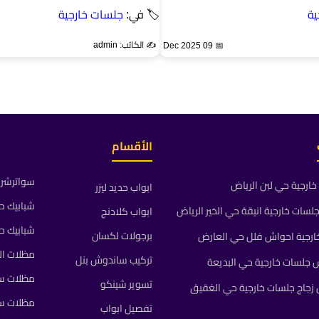
ية
🏷 في:
جلسات خارجية
✍️ الكاتب: admin
📅 09 Dec 2025
الأقسام
سواترشرا
ارجية حي لبن الرياض
ابواب حديد ليزر
شبابيك ح
ات خارجية انيقة حي الخير الرياض
ابواب كلادنج
شبابيك ح
برجولات لكسان
رجية احواش فلل حي العارض
مظلات ال
تركيب ساندوش بنل
جلسات خارجية حي البديعة
مظلات سي
تسوير شينكو
جاج جلسات خارجية حي الغقيق
مظلات س
تفصيل ابواب