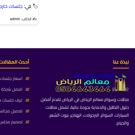
🏷 في:
جلسات خارج
✍️ الكاتب: admin
نبذة عنا
أحدث المقالات
📅
اسعار جلسات خ
📅
افضل شركة جلس
مظلات وسواتر معالم الرياض في الرياض تقدم أفضل
📅
غرف جلسات خا
حلول التظليل والحماية بجودة عالية، تشمل مظلات
📅
تفصيل مجالس 
السيارات، السواتر، البرجولات، الهناجر، بيوت الشعر،
📅
تصميم مجلس ز
والخيام.