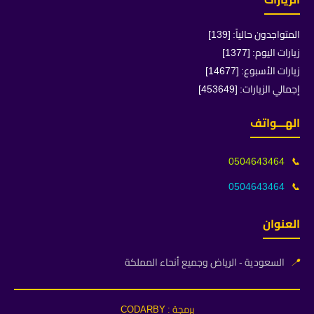
المتواجدون حالياً: [139]
زيارات اليوم: [1377]
زيارات الأسبوع: [14677]
إجمالي الزيارات: [453649]
الهـــواتف
0504643464
📞
0504643464
📞
العنوان
📍
السعودية - الرياض وجميع أنحاء المملكة
برمجة : CODARBY