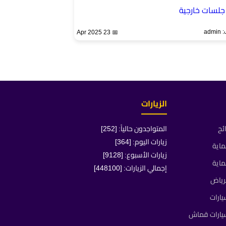
جلسات خارجية
ad
📅 23 Apr 2025
الزيارات
ئح
المتواجدون حالياً: [252]
زيارات اليوم: [364]
ماية
زيارات الأسبوع: [9128]
ماية
إجمالي الزيارات: [448100]
رياض
ارات
يارات قماش