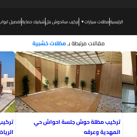
الرئيسية
مظلات سيارات
تركيب ساندوش بنل
شبابيك حماية
تفصيل ابواب
▼
مقالات مرتبطة بـ
مظلات خشبية
تركيب مظلة حوش جلسة احواش حي
تركيب
المهدية وعرقه
الريا