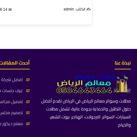
✍️ الكاتب: admin
📅 14 Jan 2026
نبذة عنا
أحدث المقالات
📅
افضل شركة جلس
📅
غرف جلسات خا
مظلات وسواتر معالم الرياض في الرياض تقدم أفضل
📅
تفصيل مجالس 
حلول التظليل والحماية بجودة عالية، تشمل مظلات
📅
تصميم مجلس ز
السيارات، السواتر، البرجولات، الهناجر، بيوت الشعر،
📅
معلم ديكور م
والخيام.