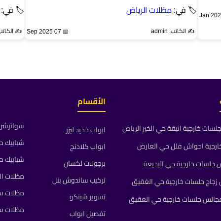
🏷 في:
مظلات الرياض
🏷 في:
✍️ الكاتب: admin
✍️ الكاتب: min
📅 07 Sep 2025
الأقسام
سواترشرا
ات خارجية انيقة حي الخير الرياض
ابواب حديد ليزر
شبابيك ح
رجية احواش فلل حي العارض
ابواب كلادنج
شبابيك ح
برجولات لكسان
جلسات خارجية حي البديعة
مظلات ال
تركيب ساندوش بنل
جاج جلسات خارجية حي الغقيق
مظلات سي
تسوير شينكو
جالس جلسات خارجية حي العقيق
مظلات س
تفصيل ابواب