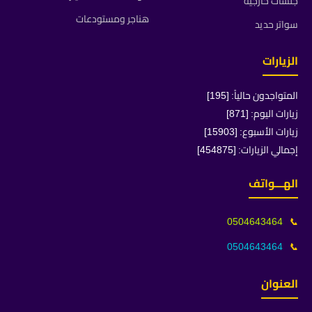
جلسات خارجية
هناجر ومستودعات
سواتر حديد
الزيارات
المتواجدون حالياً: [195]
زيارات اليوم: [871]
زيارات الأسبوع: [15903]
إجمالي الزيارات: [454875]
الهـــواتف
0504643464
📞
0504643464
📞
العنوان