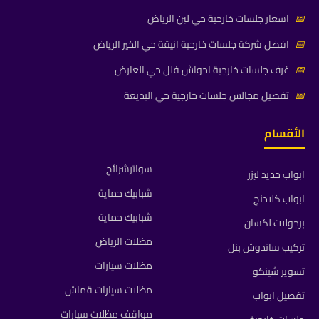
📅
اسعار جلسات خارجية حي لبن الرياض
📅
افضل شركة جلسات خارجية انيقة حي الخير الرياض
📅
غرف جلسات خارجية احواش فلل حي العارض
📅
تفصيل مجالس جلسات خارجية حي البديعة
الأقسام
سواترشرائح
ابواب حديد ليزر
شبابيك حماية
ابواب كلادنج
شبابيك حماية
برجولات لكسان
مظلات الرياض
تركيب ساندوش بنل
مظلات سيارات
تسوير شينكو
مظلات سيارات قماش
تفصيل ابواب
مواقف مظلات سيارات