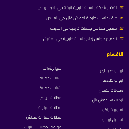
📅
افضل شركة جلسات خارجية انيقة حي الخير الرياض
📅
غرف جلسات خارجية احواش فلل حي العارض
📅
تفصيل مجالس جلسات خارجية حي البديعة
📅
تصميم مجلس زجاج جلسات خارجية حي الغقيق
الأقسام
سواترشرائح
ابواب حديد ليزر
شبابيك حماية
ابواب كلادنج
شبابيك حماية
برجولات لكسان
مظلات الرياض
تركيب ساندوش بنل
مظلات سيارات
تسوير شينكو
مظلات سيارات قماش
تفصيل ابواب
مواقف مظلات سيارات