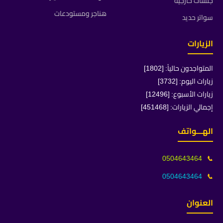
جلسات خارجية
هناجر ومستودعات
سواتر حديد
الزيارات
المتواجدون حالياً: [1802]
زيارات اليوم: [3732]
زيارات الأسبوع: [12496]
إجمالي الزيارات: [451468]
الهـــواتف
0504643464
📞
0504643464
📞
العنوان