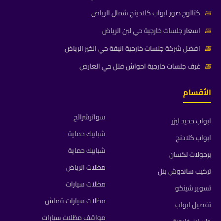
📅
كتالوج صور ابواب كلادينج شمال الرياض
📅
اسعار جلسات خارجية حي لبن الرياض
📅
افضل شركة جلسات خارجية انيقة حي الخير الرياض
📅
غرف جلسات خارجية احواش فلل حي العارض
الأقسام
سواترشرائح
ابواب حديد ليزر
شبابيك حماية
ابواب كلادنج
شبابيك حماية
برجولات لكسان
مظلات الرياض
تركيب ساندوش بنل
مظلات سيارات
تسوير شينكو
مظلات سيارات قماش
تفصيل ابواب
مواقف مظلات سيارات