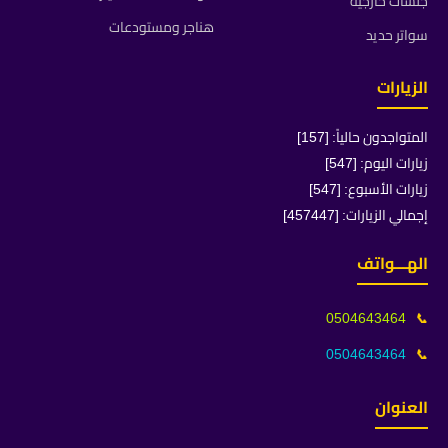
جلسات خارجية
هناجر ومستودعات
سواتر حديد
الزيارات
المتواجدون حالياً: [157]
زيارات اليوم: [547]
زيارات الأسبوع: [547]
إجمالي الزيارات: [457447]
الهـــواتف
0504643464
📞
0504643464
📞
العنوان