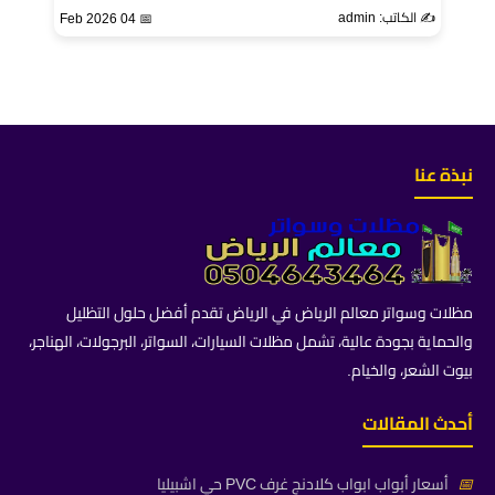
✍️ الكاتب: admin
📅 04 Feb 2026
نبذة عنا
مظلات وسواتر معالم الرياض في الرياض تقدم أفضل حلول التظليل
والحماية بجودة عالية، تشمل مظلات السيارات، السواتر، البرجولات، الهناجر،
بيوت الشعر، والخيام.
أحدث المقالات
📅
أسعار أبواب ابواب كلادنج غرف PVC حي اشبيليا