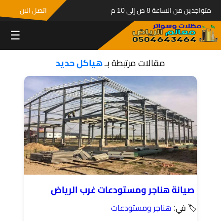
متواجدين من الساعة 8 ص إلى 10 م
اتصل الان
☰
مقالات مرتبطة بـ
هياكل حديد
صيانة هناجر ومستودعات غرب الرياض
🏷 في:
هناجر ومستودعات