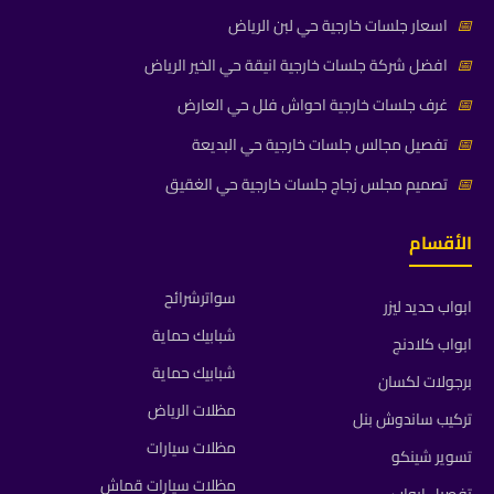
📅
اسعار جلسات خارجية حي لبن الرياض
📅
افضل شركة جلسات خارجية انيقة حي الخير الرياض
📅
غرف جلسات خارجية احواش فلل حي العارض
📅
تفصيل مجالس جلسات خارجية حي البديعة
📅
تصميم مجلس زجاج جلسات خارجية حي الغقيق
الأقسام
سواترشرائح
ابواب حديد ليزر
شبابيك حماية
ابواب كلادنج
شبابيك حماية
برجولات لكسان
مظلات الرياض
تركيب ساندوش بنل
مظلات سيارات
تسوير شينكو
مظلات سيارات قماش