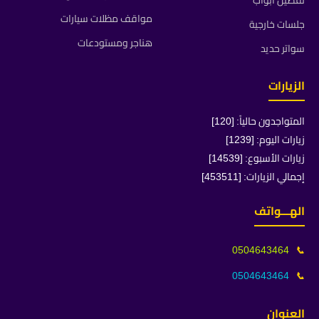
تفصيل ابواب
مواقف مظلات سيارات
جلسات خارجية
هناجر ومستودعات
سواتر حديد
الزيارات
المتواجدون حالياً: [120]
زيارات اليوم: [1239]
زيارات الأسبوع: [14539]
إجمالي الزيارات: [453511]
الهـــواتف
0504643464
📞
0504643464
📞
العنوان