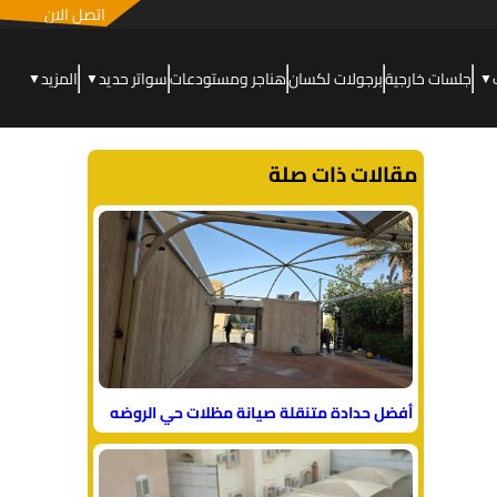
اتصل الان
جلسات خارجية
برجولات لكسان
هناجر ومستودعات
سواتر حديد
المزيد
▼
▼
▼
مقالات ذات صلة
أفضل حدادة متنقلة صيانة مظلات حي الروضه