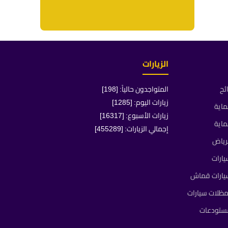
الزيارات
ئح
المتواجدون حالياً: [198]
زيارات اليوم: [1285]
ماية
زيارات الأسبوع: [16317]
ماية
إجمالي الزيارات: [455289]
رياض
ارات
يارات قماش
ظلات سيارات
مستودعات