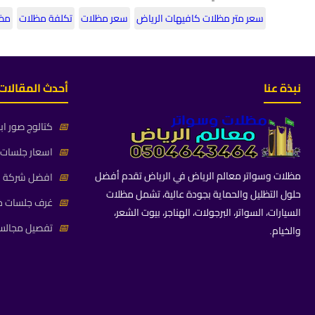
سعر متر مظلات كافيهات الرياض
سعر مظلات
تكلفة مظلات
مظل
نبذة عنا
أحدث المقالات
📅
كتالوج صور اب
📅
اسعار جلسات خ
مظلات وسواتر معالم الرياض في الرياض تقدم أفضل
📅
افضل شركة جلس
حلول التظليل والحماية بجودة عالية، تشمل مظلات
📅
غرف جلسات خا
السيارات، السواتر، البرجولات، الهناجر، بيوت الشعر،
📅
تفصيل مجالس 
والخيام.