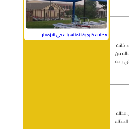
مظلات خارجية للمناسبات حي الازدهار
ء كانت
مظلة من
في راحة
ى مظلة
المظلة