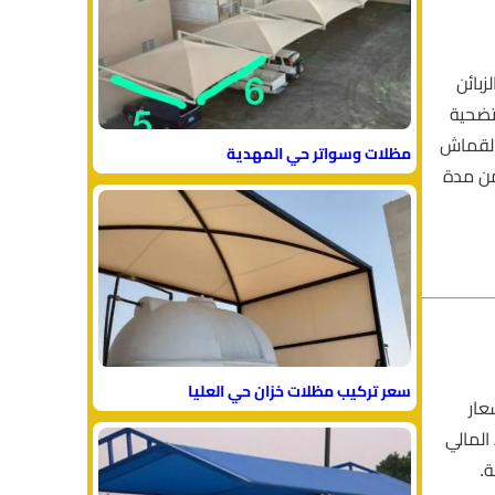
بائن
تضحية
القماش
مظلات وسواتر حي المهدية
من مدة
سعر تركيب مظلات خزان حي العليا
عار
المالي
.