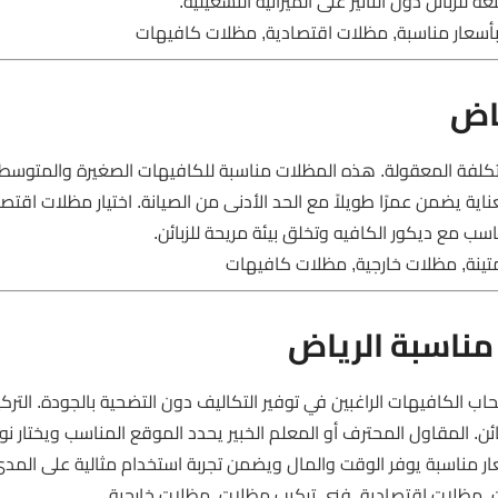
للزبائن دون التأثير على الميزانية التشغيلية.
أسعار مناسبة, مظلات اقتصادية, مظلات كافيهات
اض
التكلفة المعقولة. هذه المظلات مناسبة للكافيهات الصغيرة والمتوسط
 يضمن عمرًا طويلاً مع الحد الأدنى من الصيانة. اختيار مظلات اقتصاد
ب مع ديكور الكافيه وتخلق بيئة مريحة للزبائن.
ينة, مظلات خارجية, مظلات كافيهات
مناسبة الرياض
ب الكافيهات الراغبين في توفير التكاليف دون التضحية بالجودة. الترك
ئن. المقاول المحترف أو المعلم الخبير يحدد الموقع المناسب ويختار نو
ار مناسبة يوفر الوقت والمال ويضمن تجربة استخدام مثالية على المدى
, مظلات اقتصادية, فني تركيب مظلات, مظلات خارجية