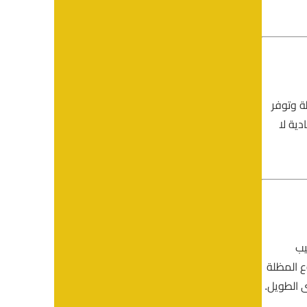
ة وتوفر
ية لا
يب
ع المظلة
 الطويل.