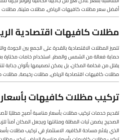
المناسبة بسعر عادل تعزز من جاذبية الكافيه وتوفر تجربة ممتعة 
أفضل سعر مظلات كافيهات الرياض, مظلات متينة, مظلات ب
مظلات كافيهات اقتصادية الري
تتميز المظلات الاقتصادية بالقدرة على الجمع بين الجودة و
حماية فعالة من الشمس والمطر. استخدام خامات مختارة بعناية
يقلل من فخامة المكان، بل يمكن تصميمها بألوان جذابة تتناس
مظلات كافيهات اقتصادية الرياض, مظلات رخيصة, مظلات مت
تركيب مظلات كافيهات بأسعار 
تقديم خدمات تركيب مظلات بأسعار مناسبة أصبح مطلبًا لأصحا
الصحيح يضمن ثبات المظلة ومتانتها ويجعل المكان آمناً للزبا
الذي يلائم مساحة الكافيه. الاستثمار في تركيب مظلات بأسع
تركيب مظلات كافيهات بأسعار مناسبة الرياض, تركيب مظلات