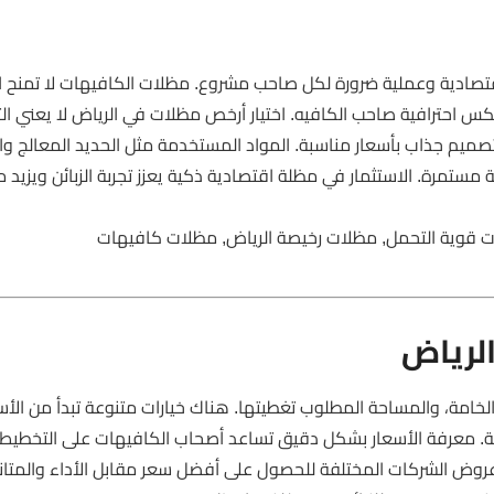
تصادية وعملية ضرورة لكل صاحب مشروع. مظلات الكافيهات لا تمنح الز
س احترافية صاحب الكافيه. اختيار أرخص مظلات في الرياض لا يعني ال
صميم جذاب بأسعار مناسبة. المواد المستخدمة مثل الحديد المعالج و
مستمرة. الاستثمار في مظلة اقتصادية ذكية يعزز تجربة الزبائن ويزيد 
 قوية التحمل, مظلات رخيصة الرياض, مظلات كافيهات
لرياض
امة، والمساحة المطلوب تغطيتها. هناك خيارات متنوعة تبدأ من الأس
انة. معرفة الأسعار بشكل دقيق تساعد أصحاب الكافيهات على التخطيط 
عروض الشركات المختلفة للحصول على أفضل سعر مقابل الأداء والمتانة