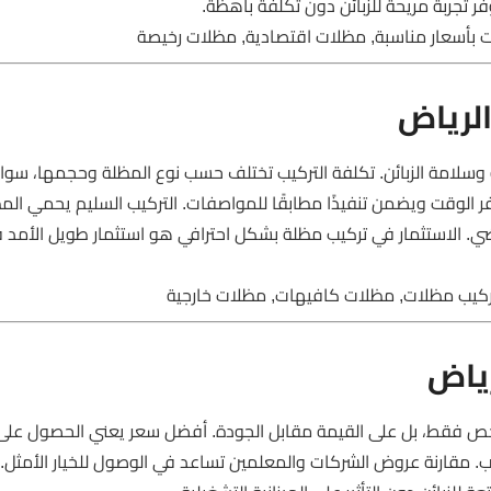
 تجربة مريحة للزبائن دون تكلفة باهظة.
 بأسعار مناسبة, مظلات اقتصادية, مظلات رخيصة
لرياض
 وسلامة الزبائن. تكلفة التركيب تختلف حسب نوع المظلة وحجمها، سوا
ر الوقت ويضمن تنفيذًا مطابقًا للمواصفات. التركيب السليم يحمي ال
تراضي. الاستثمار في تركيب مظلة بشكل احترافي هو استثمار طويل الأمد 
ركيب مظلات, مظلات كافيهات, مظلات خارجية
ياض
رخص فقط، بل على القيمة مقابل الجودة. أفضل سعر يعني الحصول عل
ب. مقارنة عروض الشركات والمعلمين تساعد في الوصول للخيار الأمثل. 