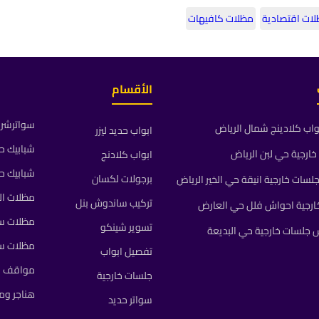
ات اقتصادية
مظلات كافيهات
الأقسام
سواترشرا
واب كلادينج شمال الرياض
ابواب حديد ليزر
شبابيك ح
ارجية حي لبن الرياض
ابواب كلادنج
شبابيك ح
برجولات لكسان
ات خارجية انيقة حي الخير الرياض
مظلات ال
تركيب ساندوش بنل
رجية احواش فلل حي العارض
مظلات سي
تسوير شينكو
جلسات خارجية حي البديعة
مظلات س
تفصيل ابواب
مواقف م
جلسات خارجية
هناجر و
سواتر حديد