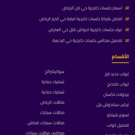
📅
اسعار جلسات خارجية حي لبن الرياض
📅
افضل شركة جلسات خارجية انيقة حي الخير الرياض
📅
غرف جلسات خارجية احواش فلل حي العارض
📅
تفصيل مجالس جلسات خارجية حي البديعة
الأقسام
سواترشرائح
ابواب حديد ليزر
شبابيك حماية
ابواب كلادنج
شبابيك حماية
برجولات لكسان
مظلات الرياض
تركيب ساندوش بنل
مظلات سيارات
تسوير شينكو
مظلات سيارات قماش
تفصيل ابواب
مواقف مظلات سيارات