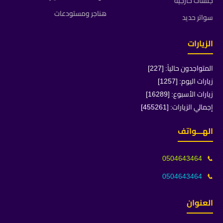
جلسات خارجية
هناجر ومستودعات
سواتر حديد
الزيارات
المتواجدون حالياً: [227]
زيارات اليوم: [1257]
زيارات الأسبوع: [16289]
إجمالي الزيارات: [455261]
الهـــواتف
0504643464
📞
0504643464
📞
العنوان