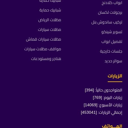
شبابيك حماية
ابواب كلادنج
شبابيك حماية
برجولات لكسان
مظلات الرياض
تركيب ساندوش بنل
مظلات سيارات
تسوير شينكو
مظلات سيارات قماش
تفصيل ابواب
مواقف مظلات سيارات
جلسات خارجية
هناجر ومستودعات
سواتر حديد
الزيارات
المتواجدون حالياً: [394]
زيارات اليوم: [769]
زيارات الأسبوع: [14069]
إجمالي الزيارات: [453041]
الهـــواتف