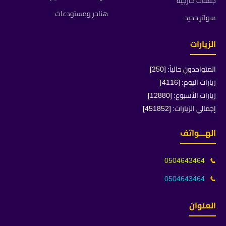
جلسات خارجية
هناجر ومستودعات
سواتر حديد
الزيارات
المتواجدون حالياً: [250]
زيارات اليوم: [4116]
زيارات الأسبوع: [12880]
إجمالي الزيارات: [451852]
الهـــواتف
0504643464
📞
0504643464
📞
العنوان