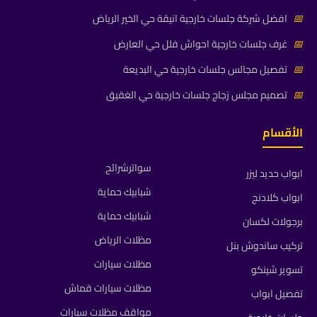
📅
افضل شركة جلسات خارجية انيقة حي الخير الرياض
📅
غرف جلسات خارجية احواش فلل حي العارض
📅
تفصيل مجالس جلسات خارجية حي البديعة
📅
تصميم مجلس زجاج جلسات خارجية حي الغقيق
الأقسام
سواترشرائح
ابواب حديد ليزر
شبابيك حماية
ابواب كلادنج
شبابيك حماية
برجولات لكسان
مظلات الرياض
تركيب ساندوش بنل
مظلات سيارات
تسوير شينكو
مظلات سيارات قماش
تفصيل ابواب
مواقف مظلات سيارات