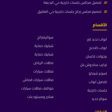
📅
تفصيل مجالس جلسات خارجية حي البديعة
📅
تصميم مجلس زجاج جلسات خارجية حي الغقيق
الأقسام
سواترشرائح
ابواب حديد ليزر
شبابيك حماية
ابواب كلادنج
شبابيك حماية
برجولات لكسان
مظلات الرياض
تركيب ساندوش بنل
مظلات سيارات
تسوير شينكو
مظلات سيارات قماش
تفصيل ابواب
مواقف مظلات سيارات
جلسات خارجية
هناجر ومستودعات
سواتر حديد
الزيارات