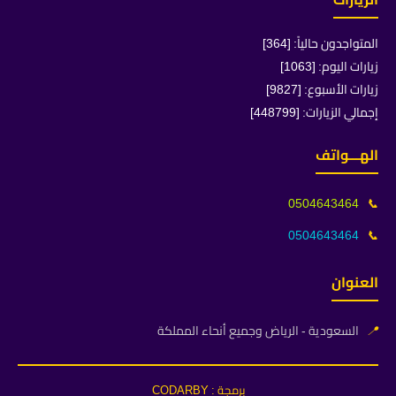
المتواجدون حالياً: [364]
زيارات اليوم: [1063]
زيارات الأسبوع: [9827]
إجمالي الزيارات: [448799]
الهـــواتف
0504643464
📞
0504643464
📞
العنوان
📍
السعودية - الرياض وجميع أنحاء المملكة
برمجة : CODARBY