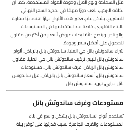
مثل السماكة ونوع العزل وجودة المواد المستخدمة. كما أن
تكلفة التركيب تلعب دورًا مهمًا في تحديد السعر النهائي
للمشروع. بشكل عام، تعتبر هذه الألواح خيارًا اقتصاديًا مقارنة
بالبناء التقليدي، خاصة عند استخدامها في المستودعات
والهناجر. وينصح دائمًا بطلب عروض أسعار من أكثر من مقاول
للحصول على أفضل سعر وجودة.
شراء ساندوتش بانل حي العليا, ساندوتش بانل بالرياض, ألواح
ساندوتش بانل للبيع, تركيب ساندوتش بانل حي العليا, مقاول
ساندوتش بانل الرياض, غرف ساندوتش بانل, مستودعات
ساندوتش بانل, أسعار ساندوتش بانل بالرياض, عزل ساندوتش
بانل حراري, توريد ساندوتش بانل
مستودعات وغرف ساندوتش بانل
تستخدم ألواح الساندوتش بانل بشكل واسع في بناء
المستودعات والغرف الجاهزة بسبب قدرتها على توفير بيئة