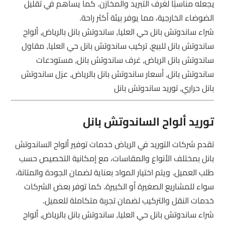
يجعله مناسبًا لغرف التبريد والمخازن. كما يساهم في تقليل
الضوضاء الخارجية، مما يوفر بيئة أكثر راحة.
شراء ساندوتش بانل حي العليا, ساندوتش بانل بالرياض, ألواح
ساندوتش بانل للبيع, تركيب ساندوتش بانل حي العليا, مقاول
ساندوتش بانل الرياض, غرف ساندوتش بانل, مستودعات
ساندوتش بانل, أسعار ساندوتش بانل بالرياض, عزل ساندوتش
بانل حراري, توريد ساندوتش بانل
توريد ألواح الساندوتش بانل
تقدم شركات التوريد في الرياض خدمات توفير ألواح الساندوتش
بانل بمختلف الأنواع والمقاسات، مع إمكانية التخصيص حسب
طلب العميل. ويتم اختيار المواد بعناية لضمان الجودة والمتانة،
سواء للمشاريع الصغيرة أو الكبيرة. كما توفر بعض الشركات
خدمات النقل والتركيب لضمان تجربة متكاملة للعميل.
شراء ساندوتش بانل حي العليا, ساندوتش بانل بالرياض, ألواح