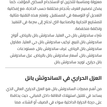
معزولة ومناسبة للتخزين أو الاستخدام السكني المؤقت. كما
يمكن تصميم الغرف بأحجام مختلفة حسب الحاجة، مع إمكانية
التعديل أو التوسعة في المستقبل. وتعتبر هذه التقنية مثالية
للمشاريع التجارية والصناعية التي تحتاج إلى سرعة في التنفيذ
وتكلفة منخفضة.
شراء ساندوتش بانل حي العليا, ساندوتش بانل بالرياض, ألواح
ساندوتش بانل للبيع, تركيب ساندوتش بانل حي العليا, مقاول
ساندوتش بانل الرياض, غرف ساندوتش بانل, مستودعات
ساندوتش بانل, أسعار ساندوتش بانل بالرياض, عزل ساندوتش
بانل حراري, توريد ساندوتش بانل
العزل الحراري في الساندوتش بانل
من أهم مميزات الساندوتش بانل هو العزل الحراري العالي الذي
يساعد في تقليل استهلاك الطاقة داخل المباني. حيث يحافظ
على درجة الحرارة الداخلية سواء في الصيف أو الشتاء، مما