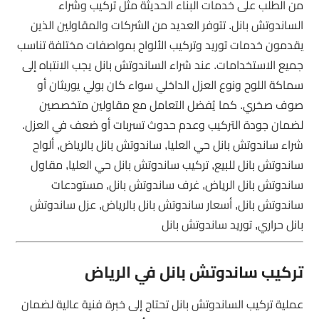
من الطلب على خدمات البناء الحديثة مثل تركيب وشراء
الساندوتش بانل. تتوفر العديد من الشركات والمقاولين الذين
يقدمون خدمات توريد وتركيب الألواح بمواصفات مختلفة تناسب
جميع الاستخدامات. عند شراء الساندوتش بانل يجب الانتباه إلى
سماكة اللوح ونوع العزل الداخلي سواء كان بولي يوريثان أو
صوف صخري. كما يُفضل التعامل مع مقاولين متخصصين
لضمان جودة التركيب وعدم حدوث تسربات أو ضعف في العزل.
شراء ساندوتش بانل حي العليا, ساندوتش بانل بالرياض, ألواح
ساندوتش بانل للبيع, تركيب ساندوتش بانل حي العليا, مقاول
ساندوتش بانل الرياض, غرف ساندوتش بانل, مستودعات
ساندوتش بانل, أسعار ساندوتش بانل بالرياض, عزل ساندوتش
بانل حراري, توريد ساندوتش بانل
تركيب ساندوتش بانل في الرياض
عملية تركيب الساندوتش بانل تحتاج إلى خبرة فنية عالية لضمان