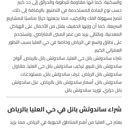
والسكنية. كما أنها مقاومة للرطوبة والحرائق إلى حد كبير
حسب نوع المادة المستخدمة في التصنيع. بالإضافة إلى ذلك،
تتميز بسهولة الفك والتركيب، مما يجعلها خيارًا مناسبًا للمشاريع
السريعة. كما أن وزنها الخفيف يقلل من الأحمال على الهياكل
المعدنية، وبالتالي يزيد من عمر المبنى الافتراضي. وتستخدم
على نطاق واسع في الرياض وخاصة في حي العليا بسبب التطور
العمراني الكبير.
شراء ساندوتش بانل حي العليا, ساندوتش بانل بالرياض, ألواح
ساندوتش بانل للبيع, تركيب ساندوتش بانل حي العليا, مقاول
ساندوتش بانل الرياض, غرف ساندوتش بانل, مستودعات
ساندوتش بانل, أسعار ساندوتش بانل بالرياض, عزل ساندوتش
بانل حراري, توريد ساندوتش بانل
شراء ساندوتش بانل في حي العليا بالرياض
يعتبر حي العليا من أهم المناطق الحيوية في الرياض، مما يزيد