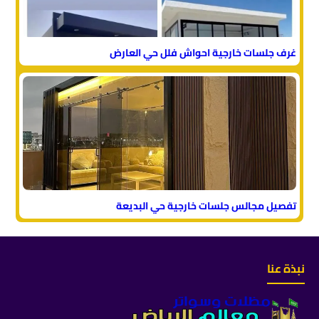
غرف جلسات خارجية احواش فلل حي العارض
تفصيل مجالس جلسات خارجية حي البديعة
نبذة عنا