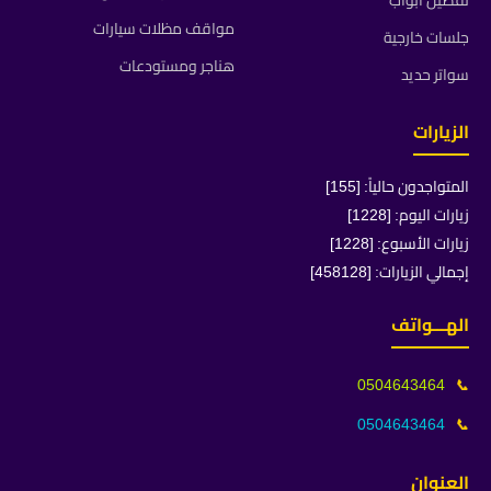
تفصيل ابواب
مواقف مظلات سيارات
جلسات خارجية
هناجر ومستودعات
سواتر حديد
الزيارات
المتواجدون حالياً: [155]
زيارات اليوم: [1228]
زيارات الأسبوع: [1228]
إجمالي الزيارات: [458128]
الهـــواتف
0504643464
📞
0504643464
📞
العنوان