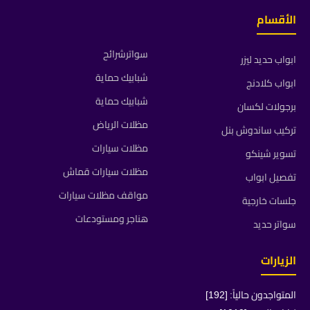
الأقسام
سواترشرائح
ابواب حديد ليزر
شبابيك حماية
ابواب كلادنج
شبابيك حماية
برجولات لكسان
مظلات الرياض
تركيب ساندوش بنل
مظلات سيارات
تسوير شينكو
مظلات سيارات قماش
تفصيل ابواب
مواقف مظلات سيارات
جلسات خارجية
هناجر ومستودعات
سواتر حديد
الزيارات
المتواجدون حالياً: [192]