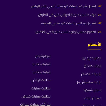
📅
افضل شركة جلسات خارجية انيقة حي الخير الرياض
📅
غرف جلسات خارجية احواش فلل حي العارض
📅
تفصيل مجالس جلسات خارجية حي البديعة
📅
تصميم مجلس زجاج جلسات خارجية حي الغقيق
الأقسام
سواترشرائح
ابواب حديد ليزر
شبابيك حماية
ابواب كلادنج
شبابيك حماية
برجولات لكسان
مظلات الرياض
تركيب ساندوش بنل
مظلات سيارات
تسوير شينكو
مظلات سيارات قماش
تفصيل ابواب
مواقف مظلات سيارات