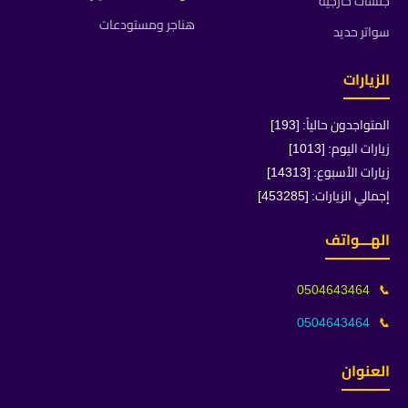
جلسات خارجية
هناجر ومستودعات
سواتر حديد
الزيارات
المتواجدون حالياً: [193]
زيارات اليوم: [1013]
زيارات الأسبوع: [14313]
إجمالي الزيارات: [453285]
الهـــواتف
0504643464
📞
0504643464
📞
العنوان