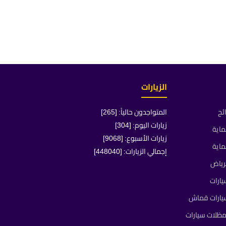
الزيارات
ئح
المتواجدون حالياً: [265]
زيارات اليوم: [304]
ماية
زيارات الأسبوع: [9068]
ماية
إجمالي الزيارات: [448040]
رياض
ارات
يارات قماش
ظلات سيارات