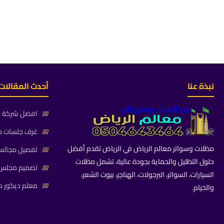
نبذة عنا
أحدث المقالات
📅
افضل شركة جلس
📅
غرف جلسات خا
مظلات وسواتر معالم الرياض في الرياض تقدم أفضل
📅
تفصيل مجالس 
حلول التظليل والحماية بجودة عالية، تشمل مظلات
📅
تصميم مجلس ز
السيارات، السواتر، البرجولات، الهناجر، بيوت الشعر،
📅
معلم ديكور م
والخيام.