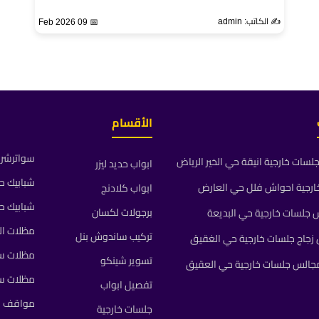
✍️ الكاتب: admin
📅 09 Feb 2026
الأقسام
سواترشرا
ات خارجية انيقة حي الخير الرياض
ابواب حديد ليزر
شبابيك ح
رجية احواش فلل حي العارض
ابواب كلادنج
شبابيك ح
برجولات لكسان
جلسات خارجية حي البديعة
مظلات ال
تركيب ساندوش بنل
جاج جلسات خارجية حي الغقيق
مظلات سي
تسوير شينكو
جالس جلسات خارجية حي العقيق
مظلات س
تفصيل ابواب
مواقف م
جلسات خارجية