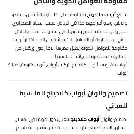
مقاومة العوامل الجوية والتآكل
تتمتع
أبواب كلادينج
بمقاومة عالية للحرارة، الشمس، المطر،
والرياح، وهو أمر مهم جدًا في الرياض بسبب المناخ الصحراوي
الحار والجاف. كما تتميز بقدرتها على مقاومة الصدأ والتآكل
الناتج عن الرطوبة أو العوامل الكيميائية في الجو. اختيار أبواب
مقاومة للعوامل الجوية يطيل عمرها الافتراضي ويقلل من
التكاليف المستمرة للصيانة أو الاستبدال.
أبواب مقاومة, أبواب كلادينج, تركيب أبواب, أبواب خارجية, صيانة
أبواب
تصميم وألوان أبواب كلادينج المناسبة
للمباني
تصميم وألوان
أبواب كلادينج
يلعبان دورًا مهمًا في تحسين
المظهر العام للمبنى. تتوفر مجموعة متنوعة من التصاميم