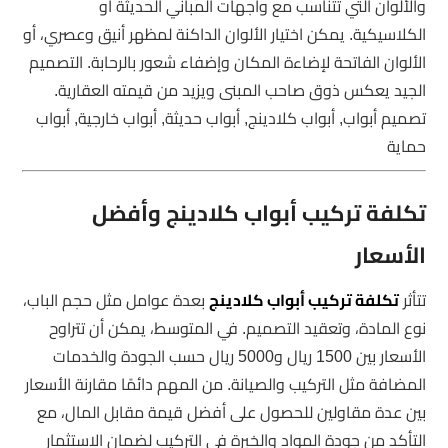
والألوان التي تتناسب مع واجهات المباني الحديثة أو
الكلاسيكية. يمكن اختيار الألوان الداكنة لمظهر أنيق وعصري، أو
الألوان الفاتحة لإضاءة المكان وإضفاء شعور بالرحابة. التصميم
الجيد يعكس ذوق صاحب المبنى ويزيد من قيمته العقارية.
تصميم أبواب, أبواب كلادينج, أبواب حديثة, أبواب خارجية, أبواب
حماية
تكلفة تركيب أبواب كلادينج وأفضل
الأسعار
تتأثر
تكلفة تركيب أبواب كلادينج
بعدة عوامل مثل حجم الباب،
نوع المادة، وتعقيد التصميم. في المتوسط، يمكن أن تتراوح
الأسعار بين 1500 ريال و5000 ريال حسب الجودة والخدمات
المضافة مثل التركيب والصيانة. من المهم دائمًا مقارنة الأسعار
بين عدة مقاولين للحصول على أفضل قيمة مقابل المال، مع
التأكد من جودة المواد والخبرة في التركيب لضمان الاستثمار