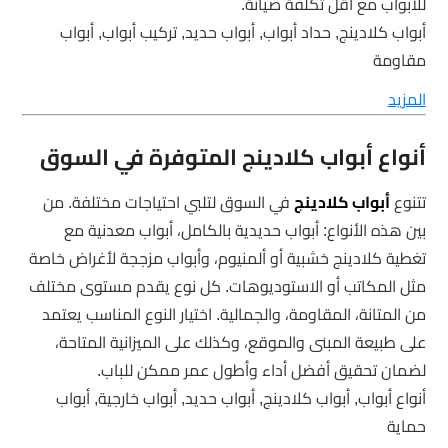
للأبواب مع أقل تكلفة صيانة.
أبواب كلادينج, حداد أبواب, أبواب حديد, تركيب أبواب, أبواب
مقاومة
المزيد
أنواع أبواب كلادينج المتوفرة في السوق
تتنوع
أبواب كلادينج
في السوق لتلبي احتياجات مختلفة. من
بين هذه الأنواع: أبواب حديدية بالكامل، أبواب معدنية مع
تغطية كلادينج خشبية أو ألمنيوم، وأبواب مزججة لأغراض خاصة
مثل المكاتب أو الاستوديوهات. كل نوع يقدم مستوى مختلف
من المتانة، المقاومة، والجمالية. اختيار النوع المناسب يعتمد
على طبيعة المبنى والموقع، وكذلك على الميزانية المتاحة،
لضمان تحقيق أفضل أداء وأطول عمر ممكن للباب.
أنواع أبواب, أبواب كلادينج, أبواب حديد, أبواب خارجية, أبواب
حماية