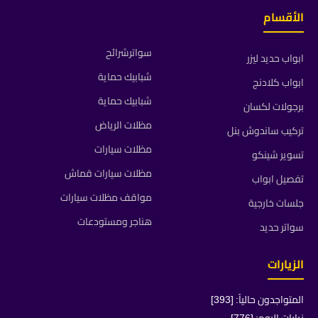
الأقسام
سواترشرائح
ابواب حديد ليزر
شبابيك حماية
ابواب كلادنج
شبابيك حماية
برجولات لكسان
مظلات الرياض
تركيب ساندوش بنل
مظلات سيارات
تسوير شينكو
مظلات سيارات قماش
تفصيل ابواب
مواقف مظلات سيارات
جلسات خارجية
هناجر ومستودعات
سواتر حديد
الزيارات
المتواجدون حالياً: [393]