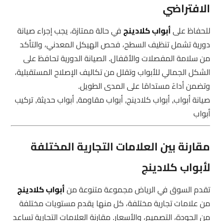
الافتراضي
للحفاظ على
أبواب كلادينج
في حالة ممتازة، يجب إجراء صيانة
دورية تشمل تنظيف السطح، فحص الهيكل المعدني، والتأكد
من سلامة المفصلات والأقفال. الصيانة الدورية تحافظ على
الشكل الجمالي للأبواب وتقلل من تكاليف الإصلاح المستقبلية،
وتضمن أداءً مستدامًا على المدى الطويل.
صيانة أبواب, أبواب كلادينج, أبواب مقاومة, أبواب حديثة, تركيب
أبواب
مقارنة بين العلامات التجارية المختلفة
لأبواب كلادينج
تقدم السوق في الرياض مجموعة متنوعة من
أبواب كلادينج
من علامات تجارية مختلفة، كل منها يقدم مستويات مختلفة
من الجودة، التصميم، والأسعار. مقارنة العلامات التجارية تساعد