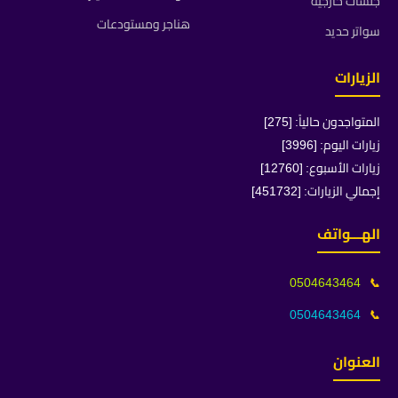
جلسات خارجية
هناجر ومستودعات
سواتر حديد
الزيارات
المتواجدون حالياً: [275]
زيارات اليوم: [3996]
زيارات الأسبوع: [12760]
إجمالي الزيارات: [451732]
الهـــواتف
0504643464
📞
0504643464
📞
العنوان