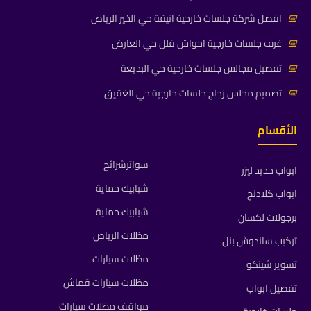
📅
افضل شركة جلسات خارجية انيقة حي الخير الرياض
📅
غرف جلسات خارجية احواش فلل حي العارض
📅
تفصيل مجالس جلسات خارجية حي البديعة
📅
تصميم مجلس زجاج جلسات خارجية حي الغقيق
الأقسام
سواترشرائح
ابواب حديد ليزر
شبابيك حماية
ابواب كلادنج
شبابيك حماية
برجولات لكسان
مظلات الرياض
تركيب ساندوش بنل
مظلات سيارات
تسوير شينكو
مظلات سيارات قماش
تفصيل ابواب
مواقف مظلات سيارات