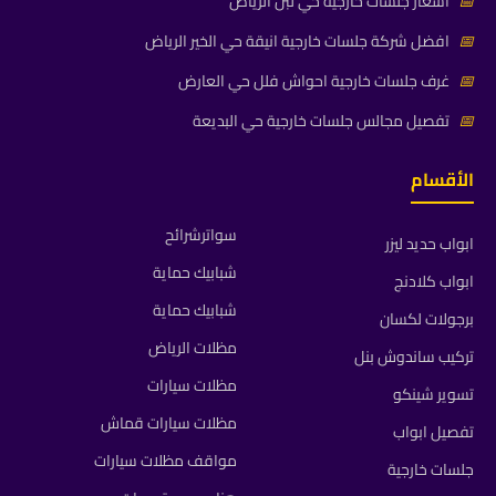
📅
اسعار جلسات خارجية حي لبن الرياض
📅
افضل شركة جلسات خارجية انيقة حي الخير الرياض
📅
غرف جلسات خارجية احواش فلل حي العارض
📅
تفصيل مجالس جلسات خارجية حي البديعة
الأقسام
سواترشرائح
ابواب حديد ليزر
شبابيك حماية
ابواب كلادنج
شبابيك حماية
برجولات لكسان
مظلات الرياض
تركيب ساندوش بنل
مظلات سيارات
تسوير شينكو
مظلات سيارات قماش
تفصيل ابواب
مواقف مظلات سيارات
جلسات خارجية