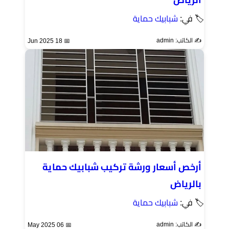
🏷 في:
شبابيك حماية
✍️ الكاتب: admin
📅 18 Jun 2025
أرخص أسعار ورشة تركيب شبابيك حماية
بالرياض
🏷 في:
شبابيك حماية
✍️ الكاتب: admin
📅 06 May 2025