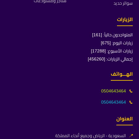
هناجر ومستودعات
سواتر حديد
الزيارات
المتواجدون حالياً: [161]
زيارات اليوم: [675]
زيارات الأسبوع: [17288]
إجمالي الزيارات: [456260]
الهـــواتف
0504643464
📞
0504643464
📞
العنوان
📍
السعودية - الرياض وجميع أنحاء المملكة