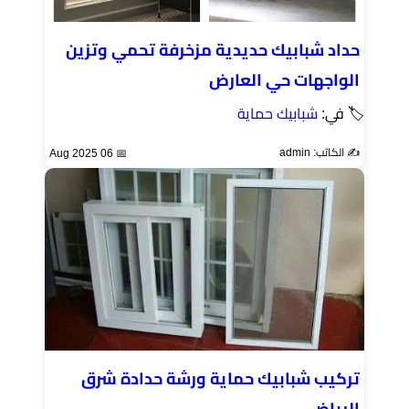
حداد شبابيك حديدية مزخرفة تحمي وتزين
الواجهات حي العارض
🏷 في:
شبابيك حماية
✍️ الكاتب: admin
📅 06 Aug 2025
تركيب شبابيك حماية ورشة حدادة شرق
الرياض